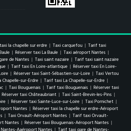
taxi la chapelle sur erdre
|
Taxi carquefou
|
Tarif taxi
 Baule
|
Réserver taxi La Baule
|
Taxi aéroport Nantes
|
 gare de Nantes
|
Taxi saint nazaire
|
Tarif taxi saint nazaire
que
|
Tarif taxi En Loire-atlantique
|
Réserver taxi En Loire-
Loire
|
Réserver taxi Saint-Sébastien-sur-Loire
|
Taxi Vertou
a Chapelle-sur-Erdre
|
Tarif taxi La Chapelle-sur-Erdre
|
ac
|
Taxi Bouguenais
|
Tarif taxi Bouguenais
|
Réserver taxi
|
Réserver taxi Châteaubriant
|
Taxi Saint-Brevin-les-Pins
|
ire
|
Réserver taxi Sainte-Luce-sur-Loire
|
Taxi Pornichet
|
éroport Nantes
|
Réserver taxi la chapelle sur erdre-Aéroport
es
|
Taxi Orvault-Aéroport Nantes
|
Tarif taxi Orvault-
ort Nantes
|
Réserver taxi Bouguenais-Aéroport Nantes
|
e Nantes-Aaéroport Nantes
|
Tarif taxi gare de Nantes-