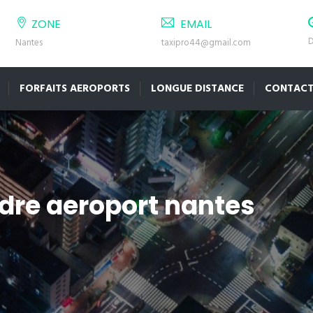
ZONE
EMAIL
D
Nantes
taxipro44@gmail.com
FORFAITS AEROPORTS
LONGUE DISTANCE
CONTAC
rdre aeroport nantes