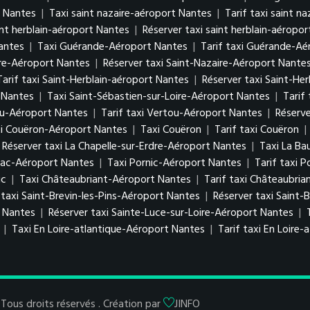
t Nantes
|
Taxi saint nazaire-aéroport Nantes
|
Tarif taxi saint n
aint herblain-aéroport Nantes
|
Réserver taxi saint herblain-aéropo
antes
|
Taxi Guérande-Aéroport Nantes
|
Tarif taxi Guérande-Aé
ire-Aéroport Nantes
|
Réserver taxi Saint-Nazaire-Aéroport Nante
Tarif taxi Saint-Herblain-aéroport Nantes
|
Réserver taxi Saint-He
 Nantes
|
Taxi Saint-Sébastien-sur-Loire-Aéroport Nantes
|
Tarif
ou-Aéroport Nantes
|
Tarif taxi Vertou-Aéroport Nantes
|
Réserv
xi Couëron-Aéroport Nantes
|
Taxi Couëron
|
Tarif taxi Couëron
|
Réserver taxi La Chapelle-sur-Erdre-Aéroport Nantes
|
Taxi La Ba
blac-Aéroport Nantes
|
Taxi Pornic-Aéroport Nantes
|
Tarif taxi 
ic
|
Taxi Châteaubriant-Aéroport Nantes
|
Tarif taxi Châteaubri
 taxi Saint-Brevin-les-Pins-Aéroport Nantes
|
Réserver taxi Saint-
t Nantes
|
Réserver taxi Sainte-Luce-sur-Loire-Aéroport Nantes
|
|
Taxi En Loire-atlantique-Aéroport Nantes
|
Tarif taxi En Loire
Tous droits réservés . Création par
JINFO