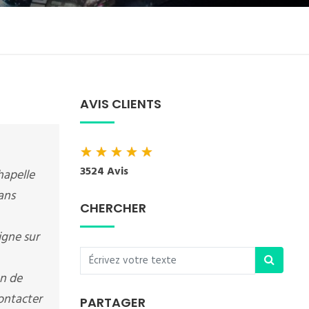
AVIS CLIENTS
★
★
★
★
★
3524 Avis
hapelle
ans
CHERCHER
igne sur
en de
contacter
PARTAGER