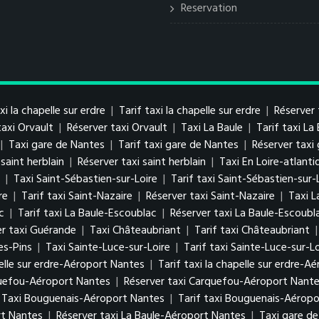
Reservation
xi la chapelle sur erdre
|
Tarif taxi la chapelle sur erdre
|
Réserver 
taxi Orvault
|
Réserver taxi Orvault
|
Taxi La Baule
|
Tarif taxi La
|
Taxi gare de Nantes
|
Tarif taxi gare de Nantes
|
Réserver taxi
 saint herblain
|
Réserver taxi saint herblain
|
Taxi En Loire-atlanti
|
Taxi Saint-Sébastien-sur-Loire
|
Tarif taxi Saint-Sébastien-sur-
re
|
Tarif taxi Saint-Nazaire
|
Réserver taxi Saint-Nazaire
|
Taxi L
c
|
Tarif taxi La Baule-Escoublac
|
Réserver taxi La Baule-Escoubl
er taxi Guérande
|
Taxi Châteaubriant
|
Tarif taxi Châteaubriant
es-Pins
|
Taxi Sainte-Luce-sur-Loire
|
Tarif taxi Sainte-Luce-sur-Lo
elle sur erdre-Aéroport Nantes
|
Tarif taxi la chapelle sur erdre-A
quefou-Aéroport Nantes
|
Réserver taxi Carquefou-Aéroport Nant
Taxi Bouguenais-Aéroport Nantes
|
Tarif taxi Bouguenais-Aérop
rt Nantes
|
Réserver taxi La Baule-Aéroport Nantes
|
Taxi gare d