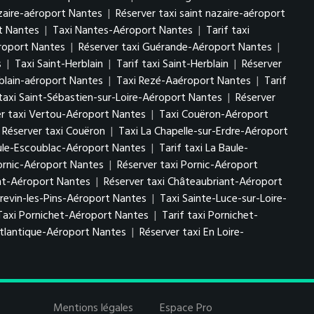
azaire-aéroport Nantes
|
Réserver taxi saint nazaire-aéroport
rt Nantes
|
Taxi Nantes-Aéroport Nantes
|
Tarif taxi
roport Nantes
|
Réserver taxi Guérande-Aéroport Nantes
|
s
|
Taxi Saint-Herblain
|
Tarif taxi Saint-Herblain
|
Réserver
rblain-aéroport Nantes
|
Taxi Rezé-Aaéroport Nantes
|
Tarif
 taxi Saint-Sébastien-sur-Loire-Aéroport Nantes
|
Réserver
er taxi Vertou-Aéroport Nantes
|
Taxi Couëron-Aéroport
Réserver taxi Couëron
|
Taxi La Chapelle-sur-Erdre-Aéroport
ule-Escoublac-Aéroport Nantes
|
Tarif taxi La Baule-
Pornic-Aéroport Nantes
|
Réserver taxi Pornic-Aéroport
ant-Aéroport Nantes
|
Réserver taxi Châteaubriant-Aéroport
Brevin-les-Pins-Aéroport Nantes
|
Taxi Sainte-Luce-sur-Loire-
Taxi Pornichet-Aéroport Nantes
|
Tarif taxi Pornichet-
-atlantique-Aéroport Nantes
|
Réserver taxi En Loire-
Mentions légales
Espace Pro