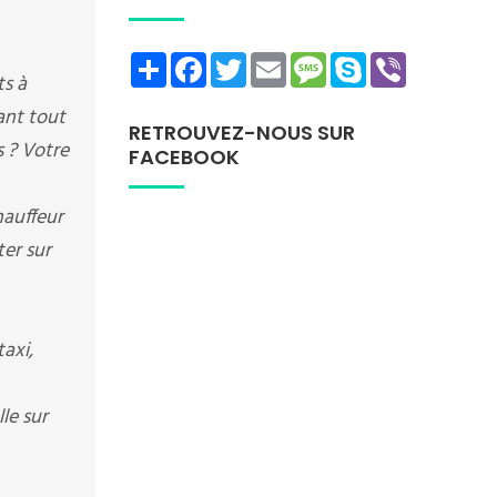
Share
Facebook
Twitter
Email
Message
Skype
Viber
ts à
rant tout
RETROUVEZ-NOUS SUR
s ? Votre
FACEBOOK
hauffeur
er sur
axi,
le sur