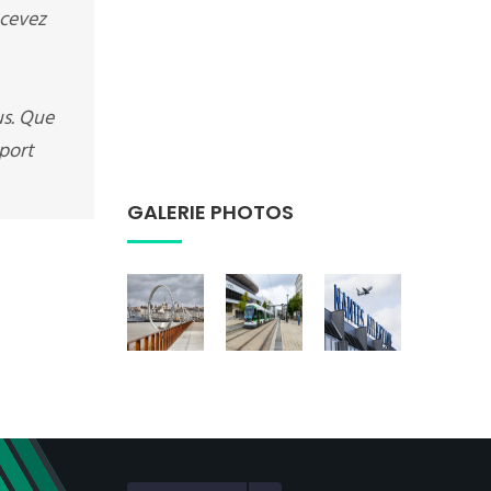
ecevez
us. Que
oport
GALERIE PHOTOS