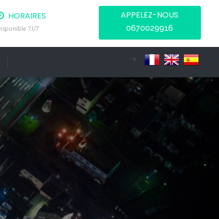
APPELEZ-NOUS
HORAIRES
0670029916
isponible 7J/7
T