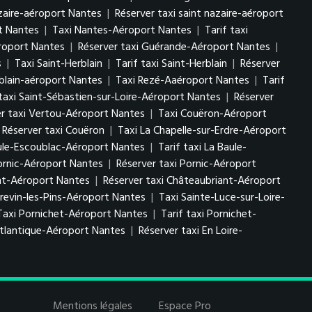
azaire-aéroport Nantes
|
Réserver taxi saint nazaire-aéroport
rt Nantes
|
Taxi Nantes-Aéroport Nantes
|
Tarif taxi
roport Nantes
|
Réserver taxi Guérande-Aéroport Nantes
|
s
|
Taxi Saint-Herblain
|
Tarif taxi Saint-Herblain
|
Réserver
rblain-aéroport Nantes
|
Taxi Rezé-Aaéroport Nantes
|
Tarif
 taxi Saint-Sébastien-sur-Loire-Aéroport Nantes
|
Réserver
er taxi Vertou-Aéroport Nantes
|
Taxi Couëron-Aéroport
Réserver taxi Couëron
|
Taxi La Chapelle-sur-Erdre-Aéroport
ule-Escoublac-Aéroport Nantes
|
Tarif taxi La Baule-
Pornic-Aéroport Nantes
|
Réserver taxi Pornic-Aéroport
ant-Aéroport Nantes
|
Réserver taxi Châteaubriant-Aéroport
Brevin-les-Pins-Aéroport Nantes
|
Taxi Sainte-Luce-sur-Loire-
Taxi Pornichet-Aéroport Nantes
|
Tarif taxi Pornichet-
-atlantique-Aéroport Nantes
|
Réserver taxi En Loire-
Mentions légales
Espace Pro