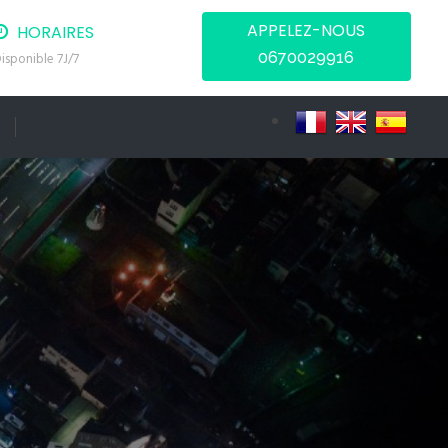
APPELEZ-NOUS
HORAIRES
0670029916
isponible 7J/7
T