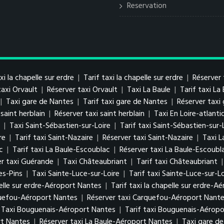
Reservation
xi la chapelle sur erdre
|
Tarif taxi la chapelle sur erdre
|
Réserver 
taxi Orvault
|
Réserver taxi Orvault
|
Taxi La Baule
|
Tarif taxi La
|
Taxi gare de Nantes
|
Tarif taxi gare de Nantes
|
Réserver taxi
 saint herblain
|
Réserver taxi saint herblain
|
Taxi En Loire-atlanti
|
Taxi Saint-Sébastien-sur-Loire
|
Tarif taxi Saint-Sébastien-sur-
re
|
Tarif taxi Saint-Nazaire
|
Réserver taxi Saint-Nazaire
|
Taxi L
c
|
Tarif taxi La Baule-Escoublac
|
Réserver taxi La Baule-Escoubl
er taxi Guérande
|
Taxi Châteaubriant
|
Tarif taxi Châteaubriant
es-Pins
|
Taxi Sainte-Luce-sur-Loire
|
Tarif taxi Sainte-Luce-sur-Lo
elle sur erdre-Aéroport Nantes
|
Tarif taxi la chapelle sur erdre-A
quefou-Aéroport Nantes
|
Réserver taxi Carquefou-Aéroport Nant
Taxi Bouguenais-Aéroport Nantes
|
Tarif taxi Bouguenais-Aérop
rt Nantes
|
Réserver taxi La Baule-Aéroport Nantes
|
Taxi gare d