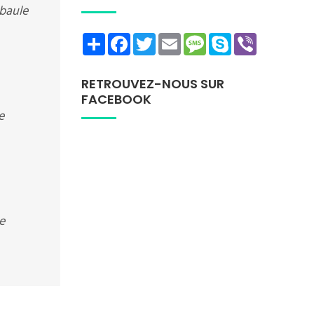
 baule
Share
Facebook
Twitter
Email
Message
Skype
Viber
RETROUVEZ-NOUS SUR
FACEBOOK
e
e