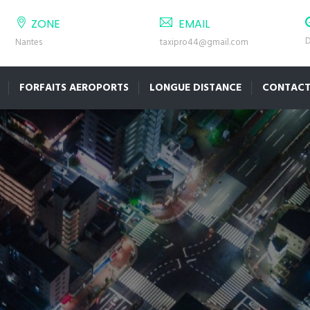
ZONE
EMAIL
D
Nantes
taxipro44@gmail.com
FORFAITS AEROPORTS
LONGUE DISTANCE
CONTAC