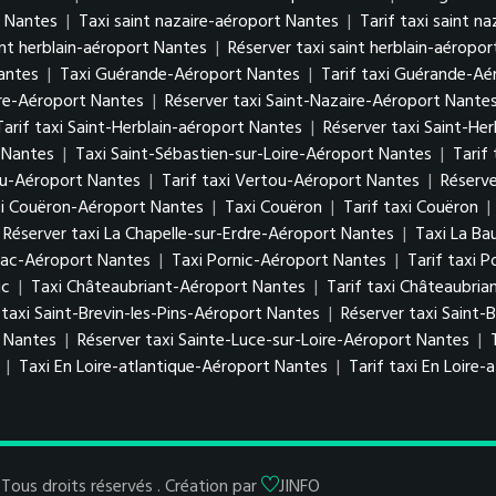
t Nantes
|
Taxi saint nazaire-aéroport Nantes
|
Tarif taxi saint n
aint herblain-aéroport Nantes
|
Réserver taxi saint herblain-aéropo
antes
|
Taxi Guérande-Aéroport Nantes
|
Tarif taxi Guérande-Aé
ire-Aéroport Nantes
|
Réserver taxi Saint-Nazaire-Aéroport Nante
Tarif taxi Saint-Herblain-aéroport Nantes
|
Réserver taxi Saint-He
 Nantes
|
Taxi Saint-Sébastien-sur-Loire-Aéroport Nantes
|
Tarif
ou-Aéroport Nantes
|
Tarif taxi Vertou-Aéroport Nantes
|
Réserv
xi Couëron-Aéroport Nantes
|
Taxi Couëron
|
Tarif taxi Couëron
|
Réserver taxi La Chapelle-sur-Erdre-Aéroport Nantes
|
Taxi La Ba
blac-Aéroport Nantes
|
Taxi Pornic-Aéroport Nantes
|
Tarif taxi 
ic
|
Taxi Châteaubriant-Aéroport Nantes
|
Tarif taxi Châteaubri
 taxi Saint-Brevin-les-Pins-Aéroport Nantes
|
Réserver taxi Saint-
t Nantes
|
Réserver taxi Sainte-Luce-sur-Loire-Aéroport Nantes
|
|
Taxi En Loire-atlantique-Aéroport Nantes
|
Tarif taxi En Loire
Tous droits réservés . Création par
JINFO