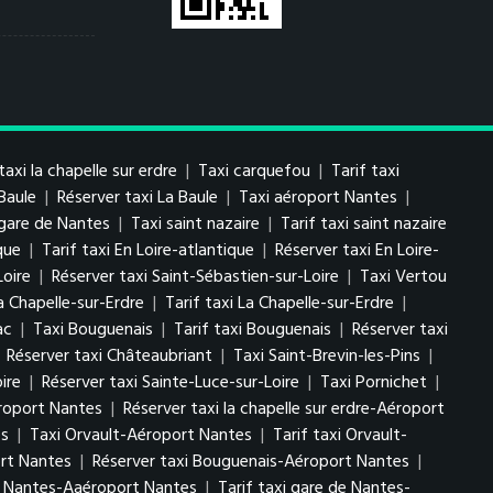
taxi la chapelle sur erdre
|
Taxi carquefou
|
Tarif taxi
 Baule
|
Réserver taxi La Baule
|
Taxi aéroport Nantes
|
 gare de Nantes
|
Taxi saint nazaire
|
Tarif taxi saint nazaire
que
|
Tarif taxi En Loire-atlantique
|
Réserver taxi En Loire-
Loire
|
Réserver taxi Saint-Sébastien-sur-Loire
|
Taxi Vertou
a Chapelle-sur-Erdre
|
Tarif taxi La Chapelle-sur-Erdre
|
ac
|
Taxi Bouguenais
|
Tarif taxi Bouguenais
|
Réserver taxi
|
Réserver taxi Châteaubriant
|
Taxi Saint-Brevin-les-Pins
|
ire
|
Réserver taxi Sainte-Luce-sur-Loire
|
Taxi Pornichet
|
éroport Nantes
|
Réserver taxi la chapelle sur erdre-Aéroport
es
|
Taxi Orvault-Aéroport Nantes
|
Tarif taxi Orvault-
ort Nantes
|
Réserver taxi Bouguenais-Aéroport Nantes
|
e Nantes-Aaéroport Nantes
|
Tarif taxi gare de Nantes-