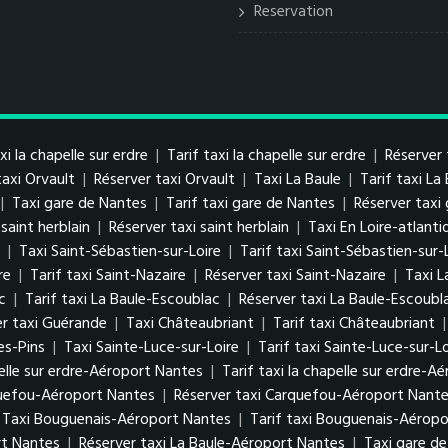
Reservation
xi la chapelle sur erdre
|
Tarif taxi la chapelle sur erdre
|
Réserver 
taxi Orvault
|
Réserver taxi Orvault
|
Taxi La Baule
|
Tarif taxi La
|
Taxi gare de Nantes
|
Tarif taxi gare de Nantes
|
Réserver taxi
 saint herblain
|
Réserver taxi saint herblain
|
Taxi En Loire-atlanti
|
Taxi Saint-Sébastien-sur-Loire
|
Tarif taxi Saint-Sébastien-sur-
re
|
Tarif taxi Saint-Nazaire
|
Réserver taxi Saint-Nazaire
|
Taxi L
c
|
Tarif taxi La Baule-Escoublac
|
Réserver taxi La Baule-Escoubl
er taxi Guérande
|
Taxi Châteaubriant
|
Tarif taxi Châteaubriant
es-Pins
|
Taxi Sainte-Luce-sur-Loire
|
Tarif taxi Sainte-Luce-sur-Lo
elle sur erdre-Aéroport Nantes
|
Tarif taxi la chapelle sur erdre-A
quefou-Aéroport Nantes
|
Réserver taxi Carquefou-Aéroport Nant
Taxi Bouguenais-Aéroport Nantes
|
Tarif taxi Bouguenais-Aérop
rt Nantes
|
Réserver taxi La Baule-Aéroport Nantes
|
Taxi gare d