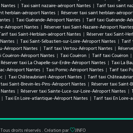
t Nantes
|
Taxi saint nazaire-aéroport Nantes
|
Tarif taxi saint n
aint herblain-aéroport Nantes
|
Réserver taxi saint herblain-aéropo
antes
|
Taxi Guérande-Aéroport Nantes
|
Tarif taxi Guérande-Aé
ire-Aéroport Nantes
|
Réserver taxi Saint-Nazaire-Aéroport Nante
Tarif taxi Saint-Herblain-aéroport Nantes
|
Réserver taxi Saint-He
 Nantes
|
Taxi Saint-Sébastien-sur-Loire-Aéroport Nantes
|
Tarif
ou-Aéroport Nantes
|
Tarif taxi Vertou-Aéroport Nantes
|
Réserv
xi Couëron-Aéroport Nantes
|
Taxi Couëron
|
Tarif taxi Couëron
|
Réserver taxi La Chapelle-sur-Erdre-Aéroport Nantes
|
Taxi La Ba
blac-Aéroport Nantes
|
Taxi Pornic-Aéroport Nantes
|
Tarif taxi 
ic
|
Taxi Châteaubriant-Aéroport Nantes
|
Tarif taxi Châteaubri
 taxi Saint-Brevin-les-Pins-Aéroport Nantes
|
Réserver taxi Saint-
t Nantes
|
Réserver taxi Sainte-Luce-sur-Loire-Aéroport Nantes
|
|
Taxi En Loire-atlantique-Aéroport Nantes
|
Tarif taxi En Loire
Tous droits réservés . Création par
JINFO