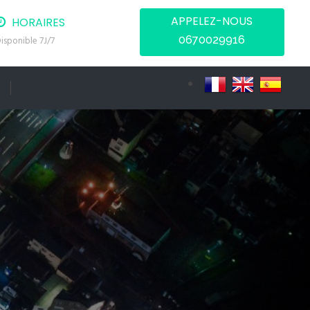
APPELEZ-NOUS
HORAIRES
0670029916
isponible 7J/7
T