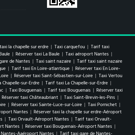
taxi la chapelle sur erdre
|
Taxi carquefou
|
Tarif taxi
 Baule
|
Réserver taxi La Baule
|
Taxi aéroport Nantes
|
 gare de Nantes
|
Taxi saint nazaire
|
Tarif taxi saint nazaire
que
|
Tarif taxi En Loire-atlantique
|
Réserver taxi En Loire-
Loire
|
Réserver taxi Saint-Sébastien-sur-Loire
|
Taxi Vertou
a Chapelle-sur-Erdre
|
Tarif taxi La Chapelle-sur-Erdre
|
ac
|
Taxi Bouguenais
|
Tarif taxi Bouguenais
|
Réserver taxi
|
Réserver taxi Châteaubriant
|
Taxi Saint-Brevin-les-Pins
|
ire
|
Réserver taxi Sainte-Luce-sur-Loire
|
Taxi Pornichet
|
éroport Nantes
|
Réserver taxi la chapelle sur erdre-Aéroport
es
|
Taxi Orvault-Aéroport Nantes
|
Tarif taxi Orvault-
ort Nantes
|
Réserver taxi Bouguenais-Aéroport Nantes
|
e Nantes-Aaéroport Nantes
|
Tarif taxi gare de Nantes-