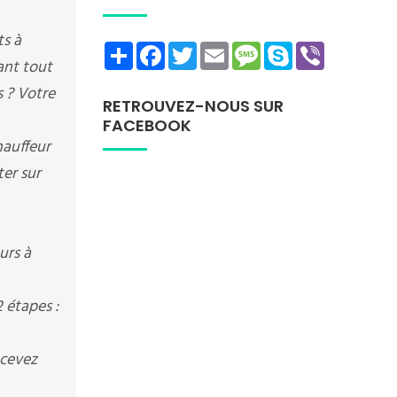
ts à
Share
Facebook
Twitter
Email
Message
Skype
Viber
rant tout
s ? Votre
RETROUVEZ-NOUS SUR
FACEBOOK
hauffeur
er sur
urs à
 étapes :
ecevez