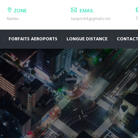
ZONE
EMAIL
D
Nantes
taxipro44@gmail.com
FORFAITS AEROPORTS
LONGUE DISTANCE
CONTAC