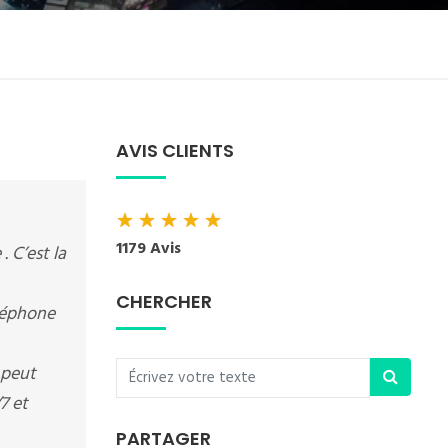
AVIS CLIENTS
★
★
★
★
★
1179 Avis
. C’est la
CHERCHER
éléphone
 peut
7 et
PARTAGER