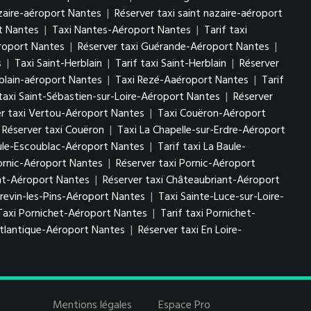
azaire-aéroport Nantes
|
Réserver taxi saint nazaire-aéroport
rt Nantes
|
Taxi Nantes-Aéroport Nantes
|
Tarif taxi
roport Nantes
|
Réserver taxi Guérande-Aéroport Nantes
|
s
|
Taxi Saint-Herblain
|
Tarif taxi Saint-Herblain
|
Réserver
rblain-aéroport Nantes
|
Taxi Rezé-Aaéroport Nantes
|
Tarif
 taxi Saint-Sébastien-sur-Loire-Aéroport Nantes
|
Réserver
er taxi Vertou-Aéroport Nantes
|
Taxi Couëron-Aéroport
Réserver taxi Couëron
|
Taxi La Chapelle-sur-Erdre-Aéroport
ule-Escoublac-Aéroport Nantes
|
Tarif taxi La Baule-
Pornic-Aéroport Nantes
|
Réserver taxi Pornic-Aéroport
ant-Aéroport Nantes
|
Réserver taxi Châteaubriant-Aéroport
Brevin-les-Pins-Aéroport Nantes
|
Taxi Sainte-Luce-sur-Loire-
Taxi Pornichet-Aéroport Nantes
|
Tarif taxi Pornichet-
-atlantique-Aéroport Nantes
|
Réserver taxi En Loire-
Mentions légales
Espace Pro