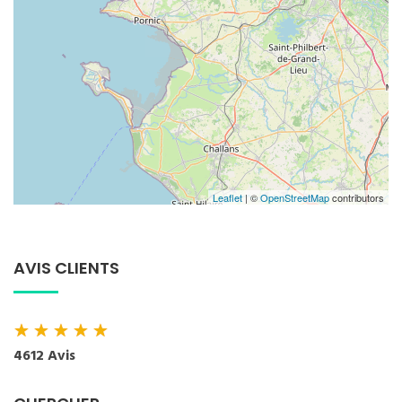
Leaflet
| ©
OpenStreetMap
contributors
AVIS CLIENTS
★
★
★
★
★
4612 Avis